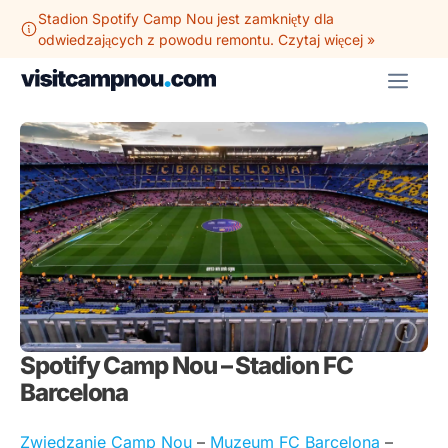
Przejdź
Stadion Spotify Camp Nou jest zamknięty dla
do
odwiedzających z powodu remontu. Czytaj więcej »
treści
ME
Spotify Camp Nou – Stadion FC
Barcelona
Zwiedzanie Camp Nou
–
Muzeum FC Barcelona
–